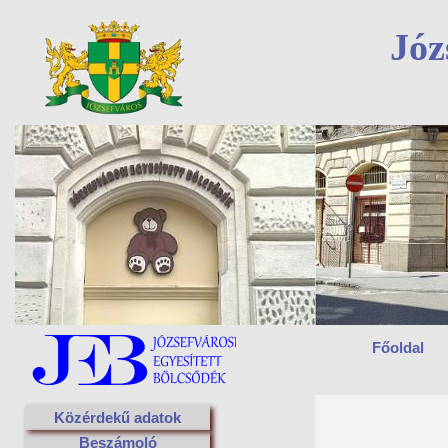
Józ
Főoldal
Közérdekű adatok
Beszámoló